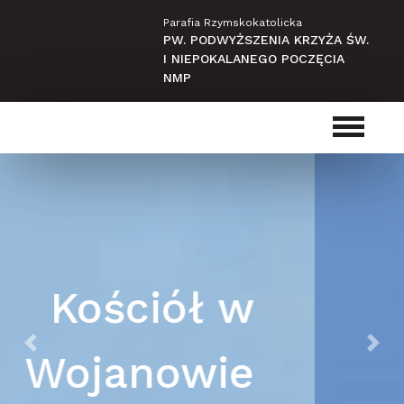
Parafia Rzymskokatolicka
PW. PODWYŻSZENIA KRZYŻA ŚW.
I NIEPOKALANEGO POCZĘCIA
NMP
Kościół w
Żuławie